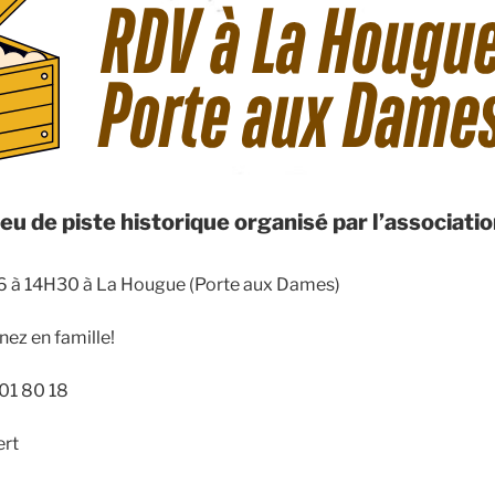
eu de piste historique organisé par l’associati
026 à 14H30 à La Hougue (Porte aux Dames)
nez en famille!
 01 80 18
ert