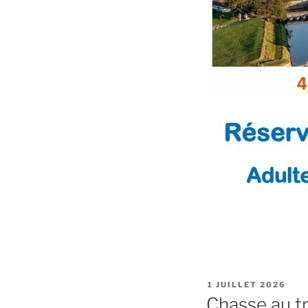
PUBLIÉ
1 JUILLET 2026
LE
Chasse au tr