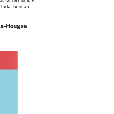
e du Run et membre
rter la flamme à
-La-Hougue