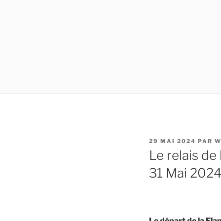
PUBLIÉ
29 MAI 2024
PAR
W
LE
Le relais d
31 Mai 202
Le départ de la Fl