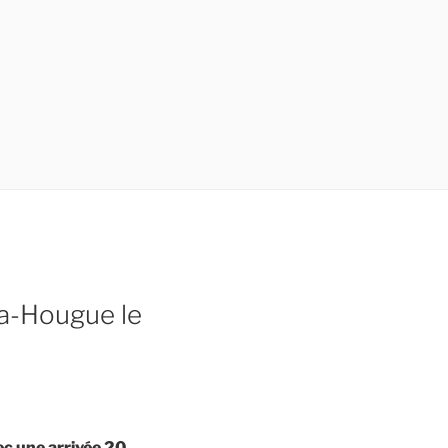
La-Hougue le
ec une arrivée 20