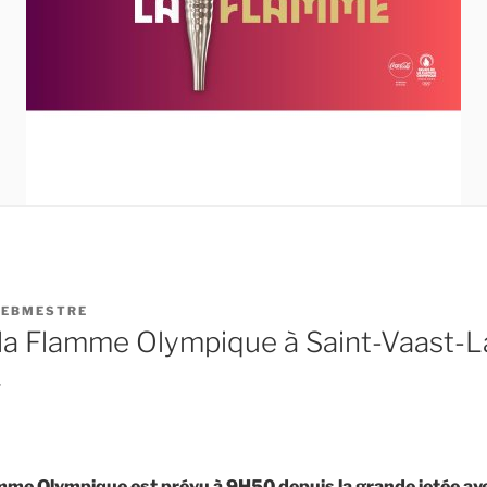
EBMESTRE
e la Flamme Olympique à Saint-Vaast-
4
amme Olympique est prévu à 9H50 depuis la grande jetée av