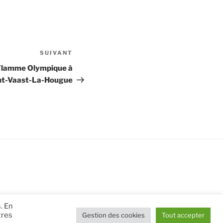
SUIVANT
Article
suivant
a Flamme Olympique à
nt-Vaast-La-Hougue
. En
tres
Gestion des cookies
Tout accepter