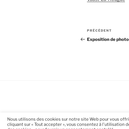
Navigation
Article
PRÉCÉDENT
de
précédent
Exposition de photos
l’article
Nous utilisons des cookies sur notre site Web pour vous offr
cliquant sur « Tout accepter », vous consentez à l'utilisatio