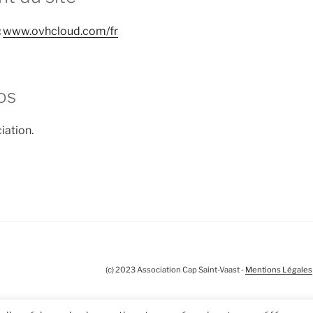
:
www.ovhcloud.com/fr
os
iation.
(c) 2023 Association Cap Saint-Vaast -
Mentions Légales