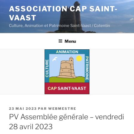
Aller
ASSOCIATION CAP SAINT-
au
VAAST
contenu
principal
Culture, Animation et Patrimoine Saint-Vaast / Cotentin
Menu
PUBLIÉ
23 MAI 2023
PAR
WEBMESTRE
LE
PV Assemblée générale – vendredi
28 avril 2023