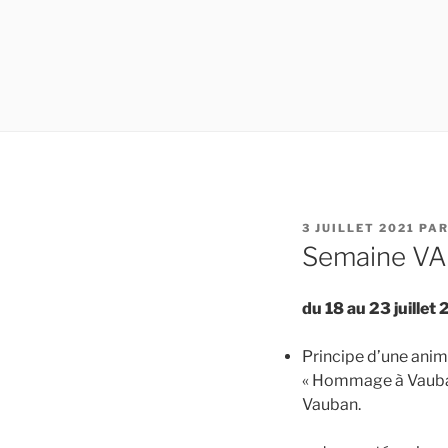
PUBLIÉ
3 JUILLET 2021
PA
LE
Semaine V
du 18 au 23 juillet
Principe d’une ani
« Hommage à Vauban,
Vauban.