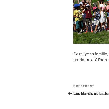
Ce rallye en famill
patrimonial à l’adr
Navigation
Article
PRÉCÉDENT
de
précédent
Les Mardis et les J
l’article