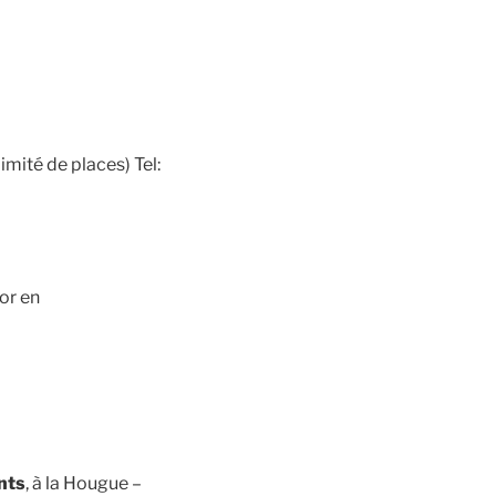
imité de places) Tel:
or en
nts
, à la Hougue –