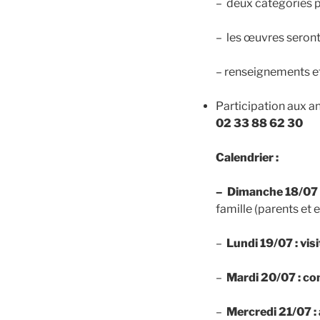
– deux catégories po
– les œuvres seront 
– renseignements et
Participation aux a
02 33 88 62 30
Calendrier :
– Dimanche 18/07 :
famille (parents et 
–
Lundi 19/07 : vi
–
Mardi 20/07 : co
–
Mercredi 21/07 :