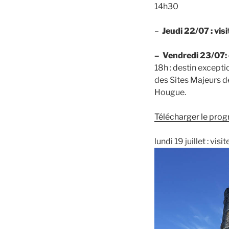
14h30
–
Jeudi 22/07 : vi
– Vendredi 23/07:
18h : destin except
des Sites Majeurs de
Hougue.
Télécharger le pr
lundi 19 juillet : v