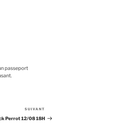
 un passeport
usant.
SUIVANT
Article
suivant
ck Perrot 12/08 18H